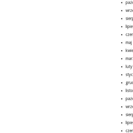
paź
wrz
sie
lipi
cze
maj
kwi
mar
lut
sty
gru
lis
paź
wrz
sie
lipi
cze