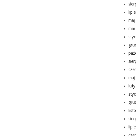
sie
lipi
maj
mar
sty
gru
paź
sie
cze
maj
lut
sty
gru
lis
sie
lipi
cze