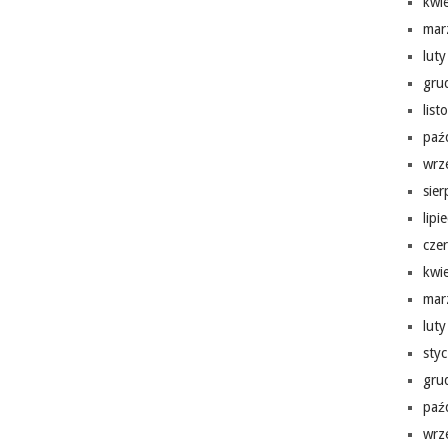
kwi
mar
lut
gru
lis
paź
wrz
sie
lipi
cze
kwi
mar
lut
sty
gru
paź
wrz