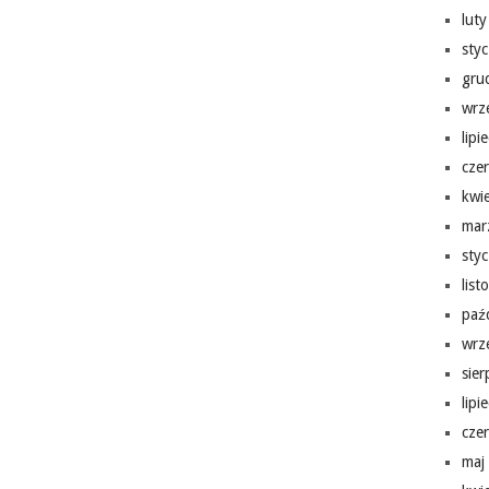
lut
sty
gru
wrz
lipi
cze
kwi
mar
sty
lis
paź
wrz
sie
lipi
cze
maj