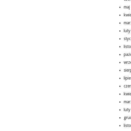
maj
kwi
mar
lut
sty
lis
paź
wrz
sie
lipi
cze
kwi
mar
lut
gru
lis