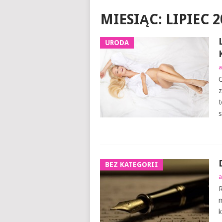
MIESIĄC:
LIPIEC 2
URODA
a
C
z
t
s
BEZ KATEGORII
a
R
m
k