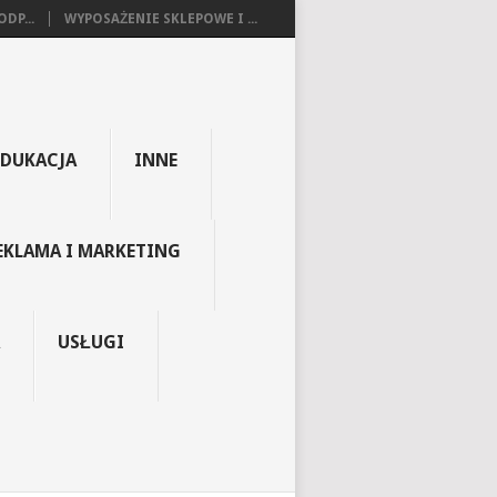
DP...
WYPOSAŻENIE SKLEPOWE I ...
EDUKACJA
INNE
EKLAMA I MARKETING
USŁUGI