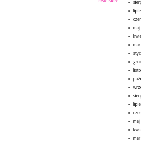
Read More
sie
lipi
cze
maj
kwi
mar
sty
gru
lis
paź
wrz
sie
lipi
cze
maj
kwi
mar