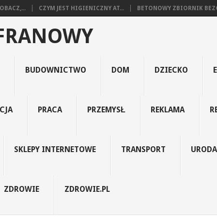
BACZ,...
CZYM JEST HIGIENICZNY AT...
BETONOWY ZBIORNIK BEZO
AFRANOWY
BUDOWNICTWO
DOM
DZIECKO
CJA
PRACA
PRZEMYSŁ
REKLAMA
R
SKLEPY INTERNETOWE
TRANSPORT
URODA
ZDROWIE
ZDROWIE.PL