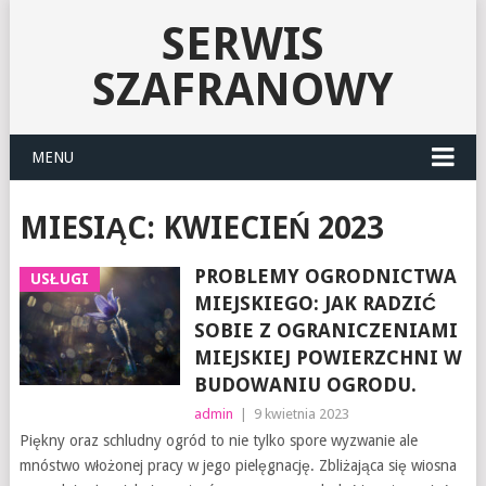
SERWIS
SZAFRANOWY
MENU
MIESIĄC:
KWIECIEŃ 2023
PROBLEMY OGRODNICTWA
USŁUGI
MIEJSKIEGO: JAK RADZIĆ
SOBIE Z OGRANICZENIAMI
MIEJSKIEJ POWIERZCHNI W
BUDOWANIU OGRODU.
admin
|
9 kwietnia 2023
Piękny oraz schludny ogród to nie tylko spore wyzwanie ale
mnóstwo włożonej pracy w jego pielęgnację. Zbliżająca się wiosna