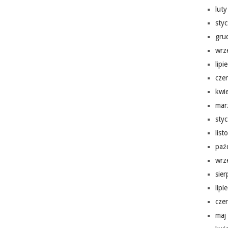
lut
sty
gru
wrz
lipi
cze
kwi
mar
sty
lis
paź
wrz
sie
lipi
cze
maj