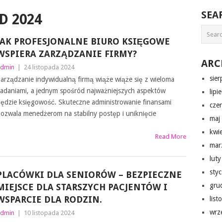
SEA
D 2024
JAK PROFESJONALNE BIURO KSIĘGOWE
WSPIERA ZARZĄDZANIE FIRMY?
ARC
dmin
|
24 listopada 2024
sie
arządzanie indywidualną firmą wiąże wiąże się z wieloma
adaniami, a jednym spośród najważniejszych aspektów
lipi
ędzie księgowość. Skuteczne administrowanie finansami
cze
ozwala menedżerom na stabilny postęp i uniknięcie
maj
kwi
Read More
mar
lut
sty
PLACÓWKI DLA SENIORÓW – BEZPIECZNE
gru
MIEJSCE DLA STARSZYCH PACJENTÓW I
WSPARCIE DLA RODZIN.
lis
wrz
dmin
|
10 listopada 2024