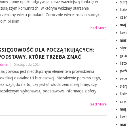
omy domy opieki odgrywają coraz ważniejszą funkcję w
sie
zisiejszym komunitach, w którym widzimy starzenie
lipi
rzemiany wieku populacji. Corocznie więcej rodzin spotyka
cze
oim bliskim
maj
Read More
kwi
mar
sty
KSIĘGOWOŚĆ DLA POCZĄTKUJĄCYCH:
gru
PODSTAWY, KTÓRE TRZEBA ZNAĆ
lis
dmin
|
5 listopada 2024
paź
sięgowość jest nieodłącznym elementem prowadzenia
szelkiej działalności biznesowej. Niezależnie pomimo tego,
wrz
ez względu na to, czy jesteś włodarzem małej firmy, czy
sie
iezależnym wykonawcą, podstawowa informacja z sfery
lipi
cze
Read More
maj
kwi
mar