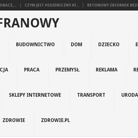
BACZ,...
CZYM JEST HIGIENICZNY AT...
BETONOWY ZBIORNIK BEZO
AFRANOWY
BUDOWNICTWO
DOM
DZIECKO
CJA
PRACA
PRZEMYSŁ
REKLAMA
R
SKLEPY INTERNETOWE
TRANSPORT
URODA
ZDROWIE
ZDROWIE.PL