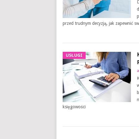
D
d
p
przed trudnym decyzją, jak zapewnić sw
USŁUGI
a
K
w
b
n
księgowości