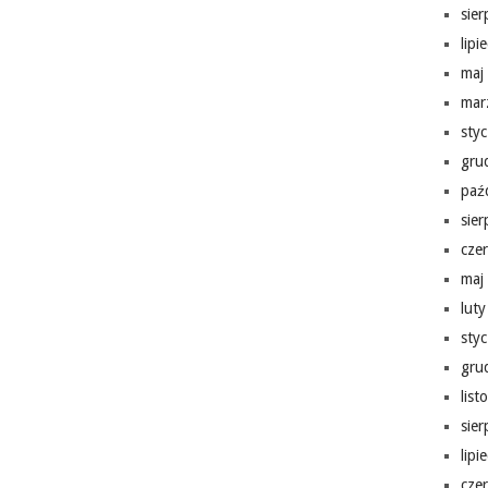
sie
lipi
maj
mar
sty
gru
paź
sie
cze
maj
lut
sty
gru
lis
sie
lipi
cze