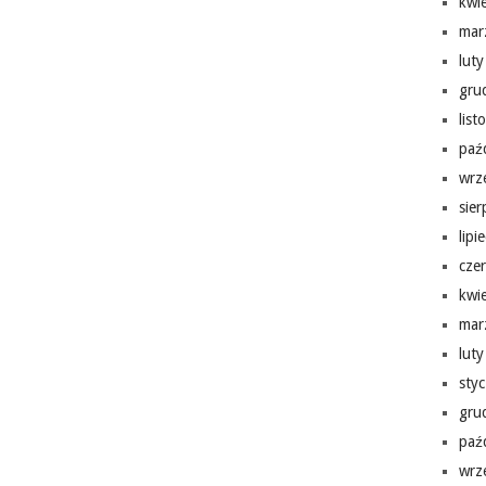
kwi
mar
lut
gru
lis
paź
wrz
sie
lipi
cze
kwi
mar
lut
sty
gru
paź
wrz