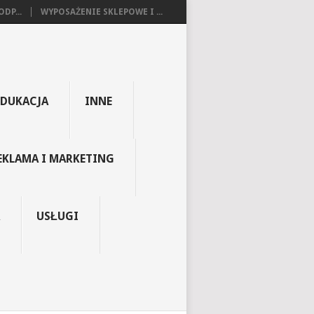
DP...
WYPOSAŻENIE SKLEPOWE I ...
EDUKACJA
INNE
EKLAMA I MARKETING
USŁUGI