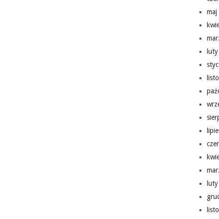
maj
kwi
mar
lut
sty
lis
paź
wrz
sie
lipi
cze
kwi
mar
lut
gru
lis