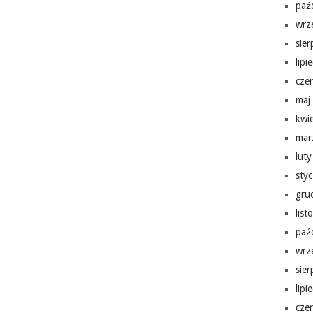
paź
wrz
sie
lipi
cze
maj
kwi
mar
lut
sty
gru
lis
paź
wrz
sie
lipi
cze