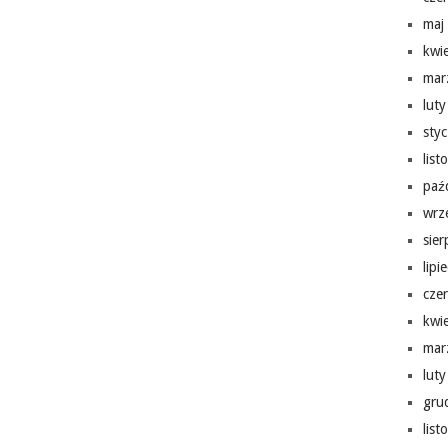
maj
kwi
mar
lut
sty
lis
paź
wrz
sie
lipi
cze
kwi
mar
lut
gru
lis