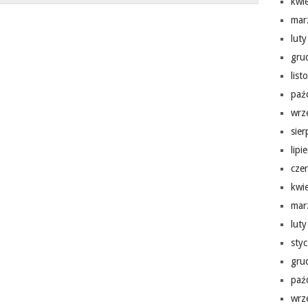
kwi
mar
lut
gru
lis
paź
wrz
sie
lipi
cze
kwi
mar
lut
sty
gru
paź
wrz