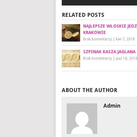
RELATED POSTS
NAJLEPSZE WŁOSKIE JED
KRAKOWIE
Brak komentarzy
|
kwi 7, 2018
SZPINAK KASZA JAGLANA
Brak komentarzy
|
paź 18, 201
ABOUT THE AUTHOR
Admin