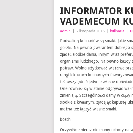
INFORMATOR K
VADEMECUM K
admin
|
7 listopada 2016
|
kulinaria
|
B
Podwaliną kulinariów są smaki. Jakie s
gorzki. Na pewno gwarantem dobrego sma
zjadać słodkie dania, innym wraz prefe
organizmu ludzkiego. Na pewno każdy 
potraw. Wolno użytkować właściwe przep
rangi lekturach kulinarnych faworyzowa
też uwzględnić jedynie własne doświadcz
One również są w stanie odgrywać ważn
zmieniają. Szczególności damy w ciąży
słodkie z kwaśnym, zjadając kapustę u
można też łączyć własne smaki.
bosch
Oczywiście nieraz nie mamy ochoty na 