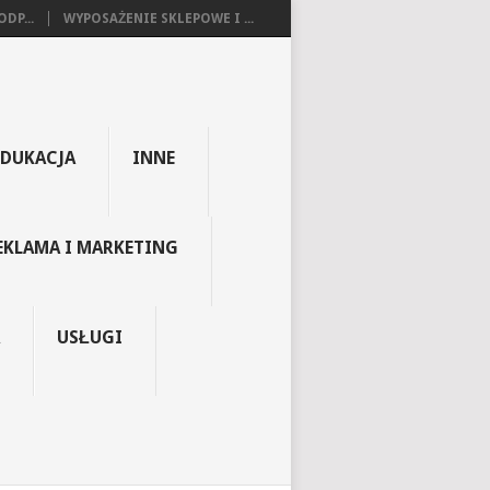
DP...
WYPOSAŻENIE SKLEPOWE I ...
EDUKACJA
INNE
EKLAMA I MARKETING
USŁUGI