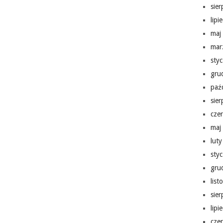
sie
lipi
maj
mar
sty
gru
paź
sie
cze
maj
lut
sty
gru
lis
sie
lipi
cze