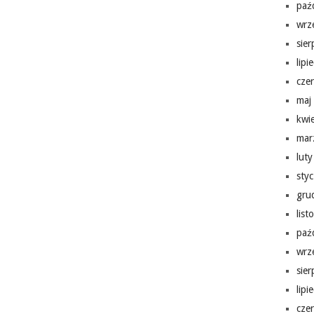
paź
wrz
sie
lipi
cze
maj
kwi
mar
lut
sty
gru
lis
paź
wrz
sie
lipi
cze