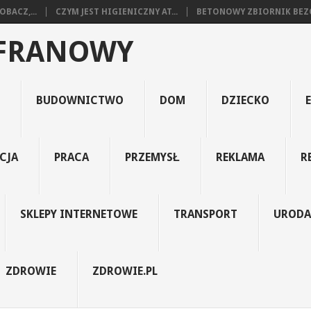
BACZ,...
CZYM JEST HIGIENICZNY AT...
BETONOWY ZBIORNIK BEZO
AFRANOWY
BUDOWNICTWO
DOM
DZIECKO
CJA
PRACA
PRZEMYSŁ
REKLAMA
R
SKLEPY INTERNETOWE
TRANSPORT
URODA
ZDROWIE
ZDROWIE.PL