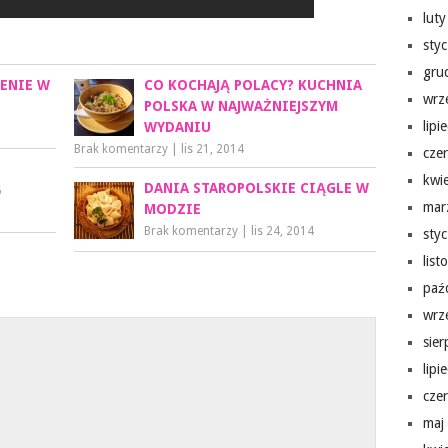
lut
sty
gru
ZENIE W
CO KOCHAJĄ POLACY? KUCHNIA
wrz
POLSKA W NAJWAŻNIEJSZYM
lipi
WYDANIU
Brak komentarzy
|
lis 21, 2014
cze
kwi
DANIA STAROPOLSKIE CIĄGLE W
6
mar
MODZIE
Brak komentarzy
|
lis 24, 2014
sty
lis
paź
wrz
sie
lipi
cze
maj