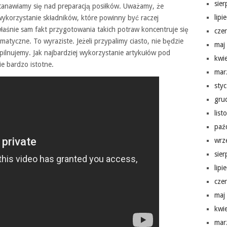
sie
tanawiamy się nad preparacją posiłków. Uważamy, że
lipi
wykorzystanie składników, które powinny być raczej
łaśnie sam fakt przygotowania takich potraw koncentruje się
cze
tyczne. To wyraziste. Jeżeli przypalimy ciasto, nie będzie
maj
ypilnujemy. Jak najbardziej wykorzystanie artykułów pod
kwi
ie bardzo istotne.
mar
sty
gru
lis
paź
wrz
sie
lipi
cze
maj
kwi
mar