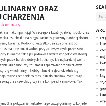
ULINARNY ORAZ
SEA
UCHARZENIA
rak komentarzy
ARC
maki nam akompaniują? W szczególe kwaśny, słony, słodki oraz
sie
ku jest chętka na niego. Niekiedy jesteśmy bardziej chętni
rujemy kwaśne. Podobno wszystko uzależnione jest od
lipi
z nas ma inne smaki wobec przygotowywanych przez siebie
cze
isy kulinarne takie jak potrawy zawarte w ogólnoświatowej
maj
nych przez bardzo dobrych kucharzy. Jak najbardziej wolno
kwi
enia kulinarne, czy też smaki zapamiętane z dzieciństwa.
mar
ą rolę w kulinarnym hobby. Smaki niejednokrotnie się
lut
 mają różne zachcianki w stosunku do smaków. Wzburzają
kiszoną oraz czekoladę czy inne kompendia smakowe. Tak
sty
gru
lis
wrz
wymyślne połączenia, wskutek tego uwzględniamy tylko jeden