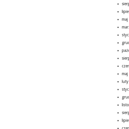
sie
lipi
maj
mar
sty
gru
paź
sie
cze
maj
lut
sty
gru
lis
sie
lipi
cze