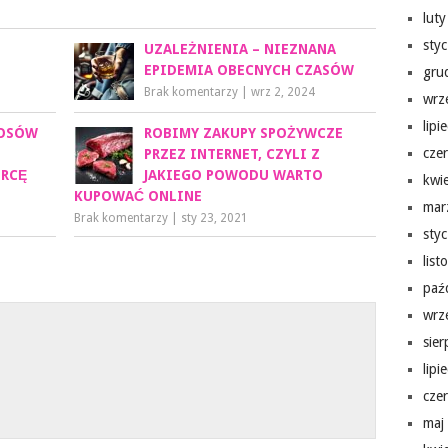
lut
sty
UZALEŻNIENIA – NIEZNANA
EPIDEMIA OBECNYCH CZASÓW
gru
Brak komentarzy
|
wrz 2, 2024
wrz
lipi
ŁOSÓW
ROBIMY ZAKUPY SPOŻYWCZE
cze
PRZEZ INTERNET, CZYLI Z
ÓRCĘ
JAKIEGO POWODU WARTO
kwi
KUPOWAĆ ONLINE
mar
Brak komentarzy
|
sty 23, 2021
sty
lis
paź
wrz
sie
lipi
cze
maj