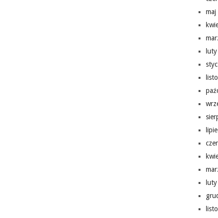
maj
kwi
mar
lut
sty
lis
paź
wrz
sie
lipi
cze
kwi
mar
lut
gru
lis