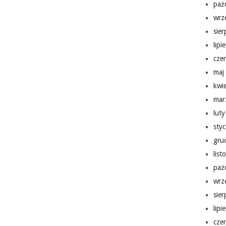
paź
wrz
sie
lipi
cze
maj
kwi
mar
lut
sty
gru
lis
paź
wrz
sie
lipi
cze