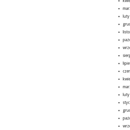
kwi
mar
lut
gru
lis
paź
wrz
sie
lipi
cze
kwi
mar
lut
sty
gru
paź
wrz