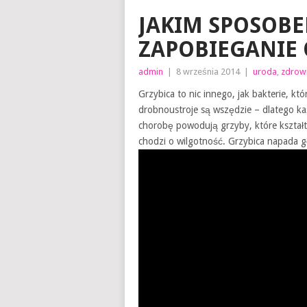
JAKIM SPOSOBE
ZAPOBIEGANIE 
admin
|
8 września 2014
|
uroda
,
zdrow
Grzybica to nic innego, jak bakterie, k
drobnoustroje są wszędzie – dlatego każ
chorobę powodują grzyby, które kształt
chodzi o wilgotność. Grzybica napada g