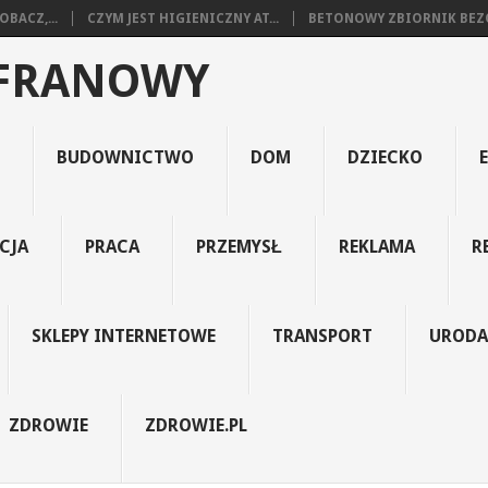
BACZ,...
CZYM JEST HIGIENICZNY AT...
BETONOWY ZBIORNIK BEZO
AFRANOWY
BUDOWNICTWO
DOM
DZIECKO
CJA
PRACA
PRZEMYSŁ
REKLAMA
R
SKLEPY INTERNETOWE
TRANSPORT
URODA
ZDROWIE
ZDROWIE.PL