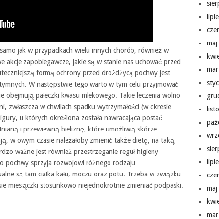
sie
lipi
cze
maj
 samo jak w przypadkach wielu innych chorób, również w
kwi
e akcje zapobiegawcze, jakie są w stanie nas uchować przed
mar
uteczniejszą formą ochrony przed drożdżycą pochwy jest
sty
 intymnych. W następstwie tego warto w tym celu przyjmować
ie obejmują pałeczki kwasu mlekowego. Takie leczenia wolno
gru
ni, zwłaszcza w chwilach spadku wytrzymałości (w okresie
lis
igury, u których określona została nawracająca postać
paź
ianą i przewiewną bieliznę, które umożliwią skórze
wrz
ają, w owym czasie należałoby zmienić także dietę, na taką,
sie
ardzo ważne jest również przestrzeganie reguł higieny
lipi
ko pochwy sprzyja rozwojowi różnego rodzaju
alne są tam ciałka kału, moczu oraz potu. Trzeba w związku
cze
sie miesiączki stosunkowo niejednokrotnie zmieniać podpaski.
maj
kwi
mar