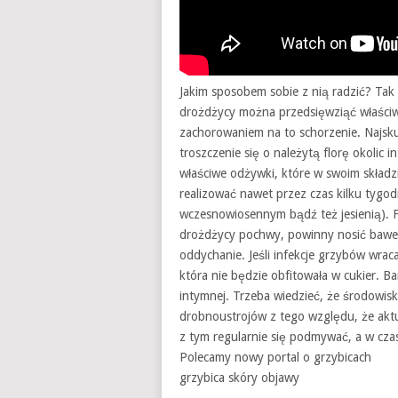
Jakim sposobem sobie z nią radzić? Tak
drożdżycy można przedsięwziąć właściw
zachorowaniem na to schorzenie. Najsk
troszczenie się o należytą florę okolic
właściwe odżywki, które w swoim składz
realizować nawet przez czas kilku tygod
wczesnowiosennym bądź też jesienią). F
drożdżycy pochwy, powinny nosić bawełn
oddychanie. Jeśli infekcje grzybów wrac
która nie będzie obfitowała w cukier. B
intymnej. Trzeba wiedzieć, że środowis
drobnoustrojów z tego względu, że aktu
z tym regularnie się podmywać, a w cza
Polecamy nowy portal o grzybicach
grzybica skóry objawy