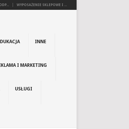
DP...
WYPOSAŻENIE SKLEPOWE I ...
EDUKACJA
INNE
EKLAMA I MARKETING
USŁUGI