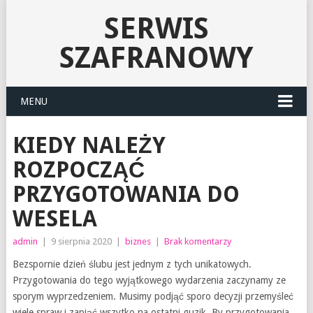
SERWIS
SZAFRANOWY
MENU
KIEDY NALEŻY
ROZPOCZĄĆ
PRZYGOTOWANIA DO
WESELA
admin
|
9 sierpnia 2020
|
biznes
|
Brak komentarzy
Bezspornie dzień ślubu jest jednym z tych unikatowych.
Przygotowania do tego wyjątkowego wydarzenia zaczynamy ze
sporym wyprzedzeniem. Musimy podjąć sporo decyzji przemyśleć
wiele spraw i zapiąć wszytko na ostatni guzik. By przygotowania