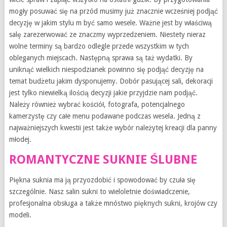
mogły posuwać się na przód musimy już znacznie wcześniej podjąć
decyzję w jakim stylu m być samo wesele. Ważne jest by właściwą
salę zarezerwować ze znaczmy wyprzedzeniem. Niestety nieraz
wolne terminy są bardzo odlegle przede wszystkim w tych
obleganych miejscach. Następną sprawa są taż wydatki. By
uniknąć wielkich niespodzianek powinno się podjąć decyzję na
temat budżetu jakim dysponujemy. Dobór pasującej sali, dekoracji
jest tylko niewielką ilością decyzji jakie przyjdzie nam podjąć.
Należy również wybrać kościół, fotografa, potencjalnego
kamerzystę czy całe menu podawane podczas wesela. Jedną z
najważniejszych kwestii jest także wybór należytej kreacji dla panny
młodej.
ROMANTYCZNE SUKNIE ŚLUBNE
Piękna suknia ma ją przyozdobić i spowodować by czuła się
szczególnie. Nasz salin sukni to wieloletnie doświadczenie,
profesjonalna obsługa a także mnóstwo pięknych sukni, krojów czy
modeli.