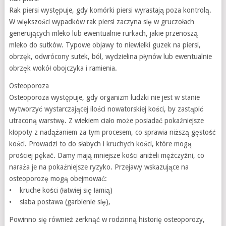
Rak piersi występuje, gdy komórki piersi wyrastają poza kontrolą.
W większości wypadków rak piersi zaczyna się w gruczołach
generujących mleko lub ewentualnie rurkach, jakie przenoszą
mleko do sutków. Typowe objawy to niewielki guzek na piersi,
obrzęk, odwrócony sutek, ból, wydzielina płynów lub ewentualnie
obrzęk wokół obojczyka i ramienia.
Osteoporoza
Osteoporoza występuje, gdy organizm ludzki nie jest w stanie
wytworzyć wystarczającej ilości nowatorskiej kości, by zastąpić
utraconą warstwę. Z wiekiem ciało może posiadać pokaźniejsze
kłopoty z nadążaniem za tym procesem, co sprawia niższą gęstość
kości. Prowadzi to do słabych i kruchych kości, które mogą
prościej pękać. Damy mają mniejsze kości aniżeli mężczyźni, co
naraża je na pokaźniejsze ryzyko. Przejawy wskazujące na
osteoporozę mogą obejmować:
• kruche kości (łatwiej się łamią)
• słaba postawa (garbienie się),
Powinno się również zerknąć w rodzinną historię osteoporozy,