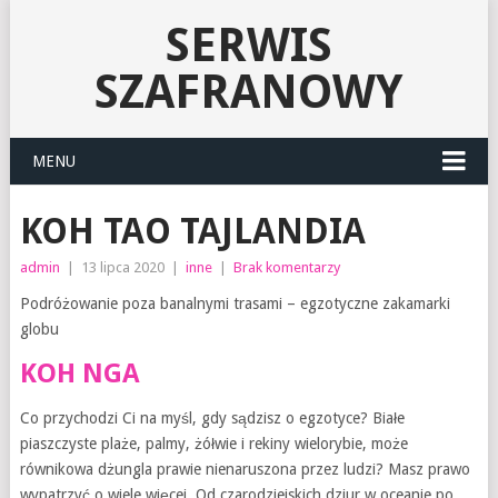
SERWIS
SZAFRANOWY
MENU
KOH TAO TAJLANDIA
admin
|
13 lipca 2020
|
inne
|
Brak komentarzy
Podróżowanie poza banalnymi trasami – egzotyczne zakamarki
globu
KOH NGA
Co przychodzi Ci na myśl, gdy sądzisz o egzotyce? Białe
piaszczyste plaże, palmy, żółwie i rekiny wielorybie, może
równikowa dżungla prawie nienaruszona przez ludzi? Masz prawo
wypatrzyć o wiele więcej. Od czarodziejskich dziur w oceanie po