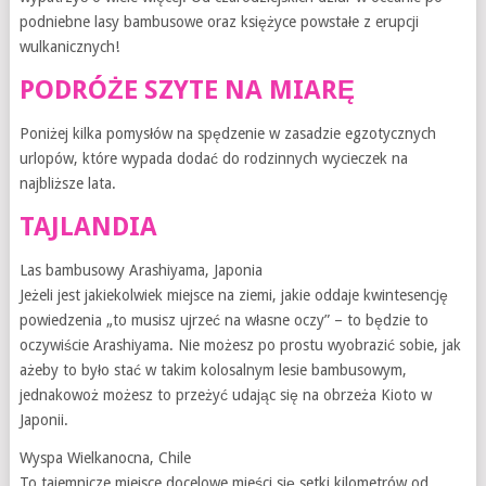
podniebne lasy bambusowe oraz księżyce powstałe z erupcji
wulkanicznych!
PODRÓŻE SZYTE NA MIARĘ
Poniżej kilka pomysłów na spędzenie w zasadzie egzotycznych
urlopów, które wypada dodać do rodzinnych wycieczek na
najbliższe lata.
TAJLANDIA
Las bambusowy Arashiyama, Japonia
Jeżeli jest jakiekolwiek miejsce na ziemi, jakie oddaje kwintesencję
powiedzenia „to musisz ujrzeć na własne oczy” – to będzie to
oczywiście Arashiyama. Nie możesz po prostu wyobrazić sobie, jak
ażeby to było stać w takim kolosalnym lesie bambusowym,
jednakowoż możesz to przeżyć udając się na obrzeża Kioto w
Japonii.
Wyspa Wielkanocna, Chile
To tajemnicze miejsce docelowe mieści się setki kilometrów od