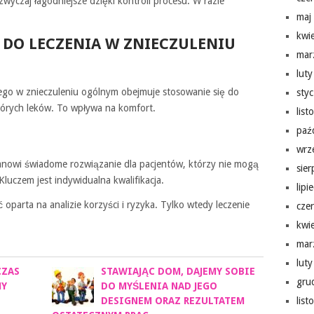
wyczaj łagodniejsze dzięki kontroli procesu. W razie
maj
kwi
 DO LECZENIA W ZNIECZULENIU
mar
lut
ego w znieczuleniu ogólnym obejmuje stosowanie się do
sty
których leków. To wpływa na komfort.
lis
paź
wrz
anowi świadome rozwiązanie dla pacjentów, którzy nie mogą
sie
Kluczem jest indywidualna kwalifikacja.
lipi
parta na analizie korzyści i ryzyka. Tylko wtedy leczenie
cze
kwi
mar
lut
CZAS
STAWIAJĄC DOM, DAJEMY SOBIE
gru
MY
DO MYŚLENIA NAD JEGO
DESIGNEM ORAZ REZULTATEM
lis