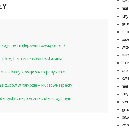
kwi
ŁY
mar
lut
gru
lis
paź
a kogo jest najlepszym rozwiązaniem?
wrz
sie
– fakty, bezpieczeństwo i wskazania
lipi
cze
zna – kiedy stosuje się to połączenie
kwi
nia zębów w narkozie – kluczowe aspekty
mar
lut
a dentystycznego w znieczuleniu ogólnym
sty
gru
paź
wrz