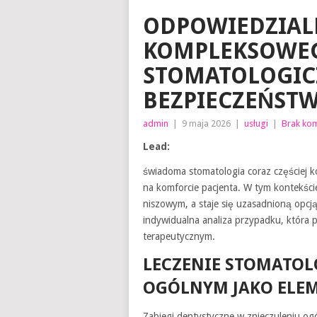
ODPOWIEDZIAL
KOMPLEKSOWEG
STOMATOLOGICZ
BEZPIECZEŃSTW
admin
|
9 maja 2026
|
usługi
|
Brak ko
Lead:
świadoma stomatologia coraz częściej ko
na komforcie pacjenta. W tym kontekści
niszowym, a staje się uzasadnioną opcj
indywidualna analiza przypadku, która 
terapeutycznym.
LECZENIE STOMATOL
OGÓLNYM JAKO ELEM
Zabiegi dentystyczne w znieczuleniu og