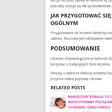
Ból po leczeniu zębów w narkozie są zaz
potrzeby stosuje się leki przeciwbólowe.
JAK PRZYGOTOWAĆ SIĘ
OGÓLNYM
Przygotowanie do leczenia dentystyczn
zaleceń. Kluczowe jest odstawienie nie
PODSUMOWANIE
Leczenie stomatologiczne w narkozie st
korzystać z tradycyjnych form leczenia. 
Decyzja o wyborze narkozy powinna być o
przynosi realną poprawę zdrowia.
RELATED POSTS
NARODZINY BOBASA TO 
NIESPOTYKANY POŻĄDA
UCHOWAĆ OWĄ CHWILE.