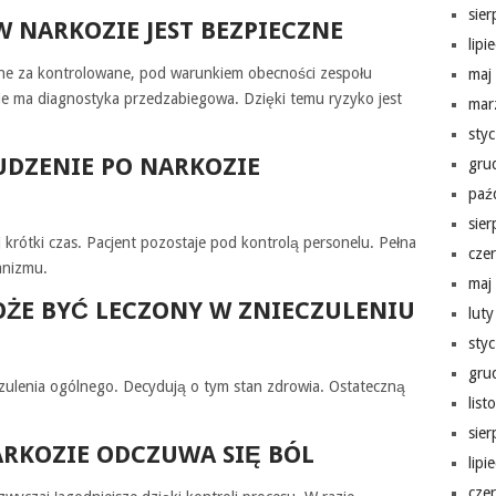
sie
W NARKOZIE JEST BEZPIECZNE
lipi
ne za kontrolowane, pod warunkiem obecności zespołu
maj
ie ma diagnostyka przedzabiegowa. Dzięki temu ryzyko jest
mar
sty
UDZENIE PO NARKOZIE
gru
paź
sie
krótki czas. Pacjent pozostaje pod kontrolą personelu. Pełna
cze
anizmu.
maj
OŻE BYĆ LECZONY W ZNIECZULENIU
lut
sty
gru
eczulenia ogólnego. Decydują o tym stan zdrowia. Ostateczną
lis
sie
ARKOZIE ODCZUWA SIĘ BÓL
lipi
cze