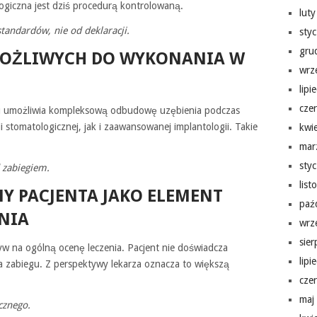
ogiczna jest dziś procedurą kontrolowaną.
lut
tandardów, nie od deklaracji.
sty
gru
MOŻLIWYCH DO WYKONANIA W
wrz
lipi
cze
iu umożliwia kompleksową odbudowę uzębienia podczas
ii stomatologicznej, jak i zaawansowanej implantologii. Takie
kwi
mar
sty
 zabiegiem.
lis
Y PACJENTA JAKO ELEMENT
paź
NIA
wrz
sie
w na ogólną ocenę leczenia. Pacjent nie doświadcza
lipi
a zabiegu. Z perspektywy lekarza oznacza to większą
cze
maj
cznego.