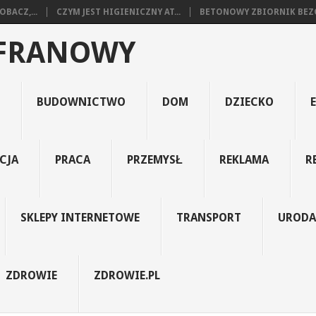
BACZ,...
CZYM JEST HIGIENICZNY AT...
BETONOWY ZBIORNIK BEZO
AFRANOWY
BUDOWNICTWO
DOM
DZIECKO
CJA
PRACA
PRZEMYSŁ
REKLAMA
R
SKLEPY INTERNETOWE
TRANSPORT
URODA
ZDROWIE
ZDROWIE.PL