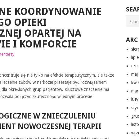
NE KOORDYNOWANIE
SEA
O OPIEKI
NEJ OPARTEJ NA
ARC
IE I KOMFORCIE
sie
mentarzy
lipi
cze
maj
ncentruje się nie tylko na efekcie terapeutycznym, ale także
e leczenie zębów w narkozie przestaje być rozwiązaniem
kwi
ą dla określonych grup pacjentów. Kluczowe znaczenie ma
mar
pozwala połączyć skuteczność w jednym procesie
lut
sty
OGICZNE W ZNIECZULENIU
gru
ENT NOWOCZESNEJ TERAPII
lis
wrz
ólnym wpisują się w trend kompleksowej opieki medycznej.