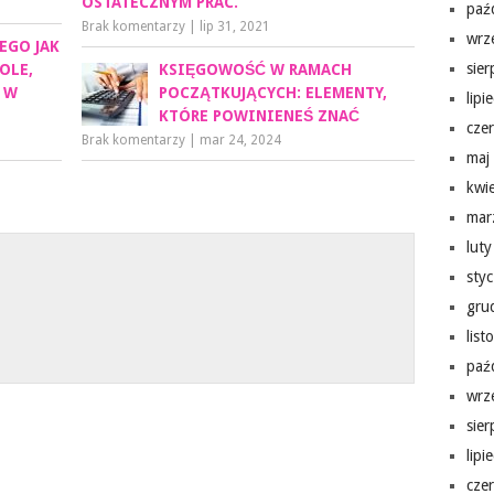
OSTATECZNYM PRAC.
paź
Brak komentarzy
|
lip 31, 2021
wrz
EGO JAK
sie
OLE,
KSIĘGOWOŚĆ W RAMACH
 W
POCZĄTKUJĄCYCH: ELEMENTY,
lipi
KTÓRE POWINIENEŚ ZNAĆ
cze
Brak komentarzy
|
mar 24, 2024
maj
kwi
mar
lut
sty
gru
lis
paź
wrz
sie
lipi
cze