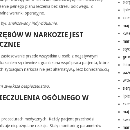
sie
enie pełnego planu leczenia bez stresu bólowego. Z
lipi
malne warunki operacyjne.
cze
być analizowany indywidualnie.
maj
 ZĘBÓW W NARKOZIE JEST
kwi
mar
CZNIE
sty
je zastosowanie przede wszystkim u osób z negatywnymi
gru
kazaniem są również ograniczona współpraca pacjenta, które
lis
ch sytuacjach narkoza nie jest alternatywą, lecz koniecznością
paź
wrz
m zwiększa bezpieczeństwo.
sie
NIECZULENIA OGÓLNEGO W
lipi
cze
maj
na procedurach medycznych. Każdy pacjent przechodzi
kwi
izuje niepożądane reakcje. Stały monitoring parametrów
mar