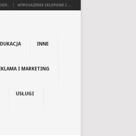
DP...
WYPOSAŻENIE SKLEPOWE I ...
EDUKACJA
INNE
EKLAMA I MARKETING
USŁUGI