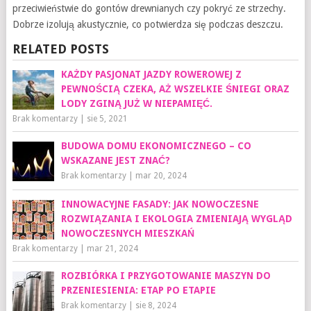
przeciwieństwie do gontów drewnianych czy pokryć ze strzechy.
Dobrze izolują akustycznie, co potwierdza się podczas deszczu.
RELATED POSTS
KAŻDY PASJONAT JAZDY ROWEROWEJ Z
PEWNOŚCIĄ CZEKA, AŻ WSZELKIE ŚNIEGI ORAZ
LODY ZGINĄ JUŻ W NIEPAMIĘĆ.
Brak komentarzy
|
sie 5, 2021
BUDOWA DOMU EKONOMICZNEGO – CO
WSKAZANE JEST ZNAĆ?
Brak komentarzy
|
mar 20, 2024
INNOWACYJNE FASADY: JAK NOWOCZESNE
ROZWIĄZANIA I EKOLOGIA ZMIENIAJĄ WYGLĄD
NOWOCZESNYCH MIESZKAŃ
Brak komentarzy
|
mar 21, 2024
ROZBIÓRKA I PRZYGOTOWANIE MASZYN DO
PRZENIESIENIA: ETAP PO ETAPIE
Brak komentarzy
|
sie 8, 2024