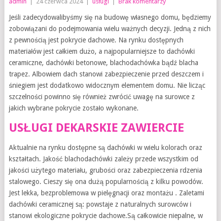
admin
|
24 czerwca 2024
|
usługi
|
Brak komentarzy
Jeśli zadecydowalibyśmy się na budowę własnego domu, będziemy
zobowiązani do podejmowania wielu ważnych decyzji. Jedną z nich
z pewnością jest pokrycie dachowe. Na rynku dostępnych
materiałów jest całkiem dużo, a najpopularniejsze to dachówki
ceramiczne, dachówki betonowe, blachodachówka bądź blacha
trapez. Albowiem dach stanowi zabezpieczenie przed deszczem i
śniegiem jest dodatkowo widocznym elementem domu. Nie licząc
szczelności powinno się również zwrócić uwagę na surowce z
jakich wybrane pokrycie zostało wykonane.
USŁUGI DEKARSKIE ZAWIERCIE
Aktualnie na rynku dostępne są dachówki w wielu kolorach oraz
kształtach. Jakość blachodachówki zależy przede wszystkim od
jakości użytego materiału, grubości oraz zabezpieczenia rdzenia
stalowego. Cieszy się ona dużą popularnością z kilku powodów.
Jest lekka, bezproblemowa w pielęgnacji oraz montażu . Zaletami
dachówki ceramicznej są: powstaje z naturalnych surowców i
stanowi ekologiczne pokrycie dachowe.Są całkowicie niepalne, w