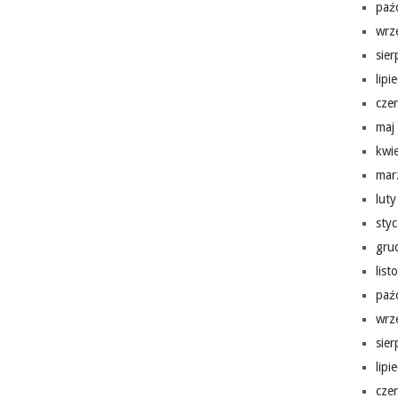
paź
wrz
sie
lipi
cze
maj
kwi
mar
lut
sty
gru
lis
paź
wrz
sie
lipi
cze