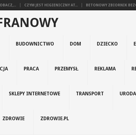
BACZ,...
CZYM JEST HIGIENICZNY AT...
BETONOWY ZBIORNIK BEZO
AFRANOWY
BUDOWNICTWO
DOM
DZIECKO
CJA
PRACA
PRZEMYSŁ
REKLAMA
R
SKLEPY INTERNETOWE
TRANSPORT
URODA
ZDROWIE
ZDROWIE.PL