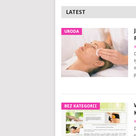
LATEST
URODA
a
D
t
o
p
BEZ KATEGORII
a
D
p