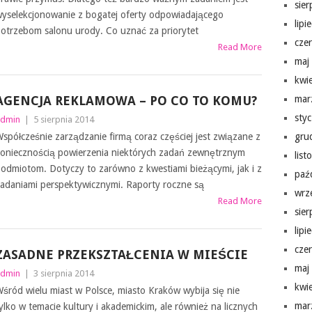
sie
yselekcjonowanie z bogatej oferty odpowiadającego
lipi
otrzebom salonu urody. Co uznać za priorytet
cze
Read More
maj
kwi
AGENCJA REKLAMOWA – PO CO TO KOMU?
mar
sty
dmin
|
5 sierpnia 2014
spółcześnie zarządzanie firmą coraz częściej jest związane z
gru
oniecznością powierzenia niektórych zadań zewnętrznym
lis
odmiotom. Dotyczy to zarówno z kwestiami bieżącymi, jak i z
paź
adaniami perspektywicznymi. Raporty roczne są
wrz
Read More
sie
lipi
cze
ZASADNE PRZEKSZTAŁCENIA W MIEŚCIE
maj
dmin
|
3 sierpnia 2014
kwi
śród wielu miast w Polsce, miasto Kraków wybija się nie
mar
ylko w temacie kultury i akademickim, ale również na licznych