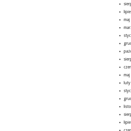
sie
lipi
maj
mar
sty
gru
paź
sie
cze
maj
lut
sty
gru
lis
sie
lipi
cze