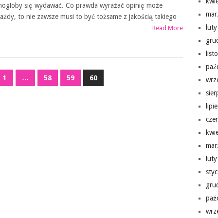
kwi
ogłoby się wydawać. Co prawda wyrażać opinię może
mar
ażdy, to nie zawsze musi to być tożsame z jakością takiego
lut
Read More
gru
lis
paź
1
…
58
59
60
wrz
sie
lipi
cze
kwi
mar
lut
sty
gru
paź
wrz