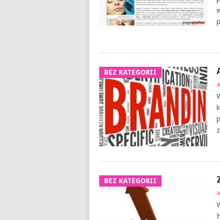
w
p
BEZ KATEGORII
a
W
k
p
z
BEZ KATEGORII
a
W
t