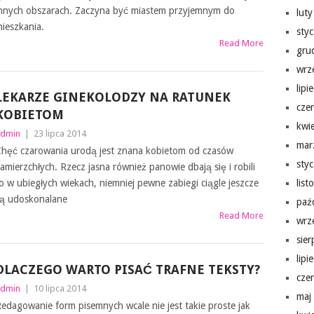
nnych obszarach. Zaczyna być miastem przyjemnym do
lut
ieszkania.
sty
Read More
gru
wrz
lipi
LEKARZE GINEKOLODZY NA RATUNEK
cze
KOBIETOM
kwi
dmin
|
23 lipca 2014
mar
hęć czarowania urodą jest znana kobietom od czasów
sty
amierzchłych. Rzecz jasna również panowie dbają się i robili
o w ubiegłych wiekach, niemniej pewne zabiegi ciągle jeszcze
lis
ą udoskonalane
paź
Read More
wrz
sie
lipi
DLACZEGO WARTO PISAĆ TRAFNE TEKSTY?
cze
dmin
|
10 lipca 2014
maj
edagowanie form pisemnych wcale nie jest takie proste jak