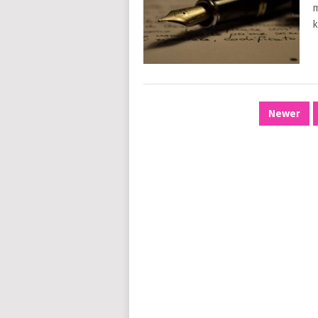
m
k
NAWIGACJA
Newer
PO
WPISACH