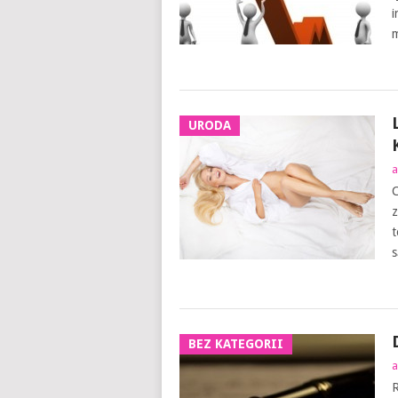
i
m
URODA
a
C
z
t
s
BEZ KATEGORII
a
R