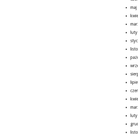
maj
kwi
mar
lut
sty
lis
paź
wrz
sie
lipi
cze
kwi
mar
lut
gru
lis