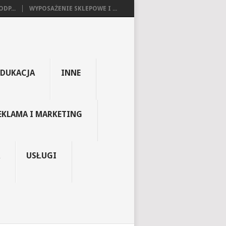
DP...
WYPOSAŻENIE SKLEPOWE I ...
EDUKACJA
INNE
EKLAMA I MARKETING
USŁUGI