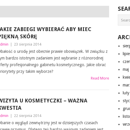
SEA
JAKIE ZABIEGI WYBIERAĆ ABY MIEC
PIĘKNĄ SKÓRĘ
ARC
dmin
|
23 sierpnia 2014
sie
bałość o urodę jest obecnie prawie obowiązek. W związku z
lipi
ym bardzo istotnym zadaniem jest wybranie z różnorodnej
cze
ferty profesjonalnego gabinetu kosmetycznego. Jakie obrać
maj
riorytety przy takim wyborze?
kwi
Read More
mar
lut
WIZYTA U KOSMETYCZKI – WAŻNA
sty
KWESTIA
gru
dmin
|
22 sierpnia 2014
lis
banie o wygląd zewnętrzny jest w dzisiejszych czasach
wrz
rawie przymus. Dlatego też bardzo ważnym zadaniem jest