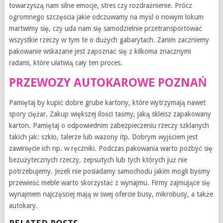
towarzyszą nam silne emocje, stres czy rozdrażnienie. Prócz
ogromnego szczęścia jakie odczuwamy na myśl o nowym lokum
martwimy się, czy uda nam się samodzielnie przetransportować
wszystkie rzeczy w tym te o dużych gabarytach. Zanim zaczniemy
pakowanie wskazane jest zapoznać się z kilkoma znacznymi
radami, które ułatwią cały ten proces.
PRZEWOZY AUTOKAROWE POZNAŃ
Pamiętaj by kupić dobre grube kartony, które wytrzymają nawet
spory ciężar. Zakup większej ilości taśmy, jaką skleisz zapakowany
karton. Pamiętaj o odpowiednim zabezpieczeniu rzeczy szklanych
takich jak: szkło, talerze lub wazony itp. Dobrym wyjściem jest
zawinięcie ich np. w ręczniki. Podczas pakowania warto pozbyć się
bezużytecznych rzeczy, zepsutych lub tych których już nie
potrzebujemy. Jeżeli nie posiadamy samochodu jakim mogli byśmy
przewieść meble warto skorzystać z wynajmu. Firmy zajmujące się
wynajmem najczęsciej mają w swej ofercie busy, mikrobusy, a także
autokary.