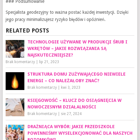
### Podsumowanie
Specjalista geodezyjny to ważna postać każdej inwestycji. Dzięki
jego pracy minimalizujesz ryzyko błędów i opóźnień.
RELATED POSTS
TECHNOLOGIE UŻYWANE W PRODUKCJI ŚRUB I
WKRĘTÓW – JAKIE ROZWIĄZANIA SĄ
NAJSKUTECZNIEJSZE?
Brak komentarzy
|
lip 21, 2023
STRUKTURA DOMU ZUŻYWAJĄCEGO NIEWIELE
ENERGI – CO NALEŻAŁOBY ZNAĆ?
Brak komentarzy
|
kwi 3, 2023
KSIĘGOWOŚĆ – KLUCZ DO OSIĄGNIĘCIA W
NOWOCZESNYM DZIAŁALNOŚCI
Brak komentarzy
|
sie 27, 2024
DRAŻNIĄCA WYBÓR: JAKIE PRZEDSZKOLE
POWINNIŚMY WYSELEKCJONOWAĆ DLA NASZYCH
POTOMKÓW?