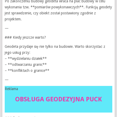
Po zakończeniu budowy geodeta wraca na plac budowy w celu
wykonania tzw. **pomiarów powykonawczych**. Funkcją geodety
jest sprawdzenie, czy obiekt został postawiony zgodnie z
projektem.
—
### Kiedy jeszcze warto?
Geodeta przydaje się nie tylko na budowie. Warto skorzystać z
jego usług przy:
– **wydzielaniu działek**
– **odtwarzaniu granic**
– **konfliktach o granice**
—
Reklama
OBSŁUGA GEODEZYJNA PUCK