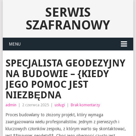
SERWIS
SZAFRANOWY
MENU
SPECJALISTA GEODEZYJNY
NA BUDOWIE – {KIEDY
JEGO POMOC JEST
NIEZBĘDNA
admin
|
2 czerwca 2025
|
usługi
|
Brak komentarzy
Proces budowlany to złożony projekt, który wymaga
zaangażowania wielu profesjonalistów. Jednym z pierwszych i
kluczowych członków zespołu, z którym warto się skontaktować,
jest **inżynier geodeta**. Choć jego obecność często jest