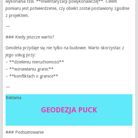
wykonania tzw. **inwentaryzacji powykonawczej**. Celem
pomiaru jest potwierdzenie, czy obiekt został postawiony zgodnie
z projektem.
—
### Kiedy jeszcze warto?
Geodeta przydaje się nie tylko na budowie. Warto skorzystać z
jego usług przy:
– **dzieleniu nieruchomości**
– **wznawianiu granic**
– **konfliktach o granice**
—
Reklama
GEODEZJA PUCK
### Podsumowanie