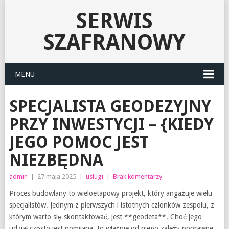
SERWIS
SZAFRANOWY
MENU
SPECJALISTA GEODEZYJNY
PRZY INWESTYCJI – {KIEDY
JEGO POMOC JEST
NIEZBĘDNA
admin
|
27 maja 2025
|
usługi
|
Brak komentarzy
Proces budowlany to wieloetapowy projekt, który angażuje wielu
specjalistów. Jednym z pierwszych i istotnych członków zespołu, z
którym warto się skontaktować, jest **geodeta**. Choć jego
udział często jest pomijana, to właśnie od niego zależy poprawne