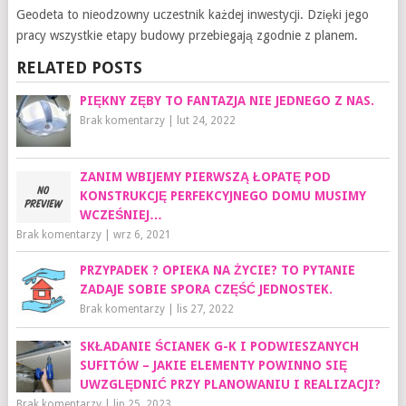
Geodeta to nieodzowny uczestnik każdej inwestycji. Dzięki jego
pracy wszystkie etapy budowy przebiegają zgodnie z planem.
RELATED POSTS
PIĘKNY ZĘBY TO FANTAZJA NIE JEDNEGO Z NAS.
Brak komentarzy
|
lut 24, 2022
ZANIM WBIJEMY PIERWSZĄ ŁOPATĘ POD
KONSTRUKCJĘ PERFEKCYJNEGO DOMU MUSIMY
WCZEŚNIEJ…
Brak komentarzy
|
wrz 6, 2021
PRZYPADEK ? OPIEKA NA ŻYCIE? TO PYTANIE
ZADAJE SOBIE SPORA CZĘŚĆ JEDNOSTEK.
Brak komentarzy
|
lis 27, 2022
SKŁADANIE ŚCIANEK G-K I PODWIESZANYCH
SUFITÓW – JAKIE ELEMENTY POWINNO SIĘ
UWZGLĘDNIĆ PRZY PLANOWANIU I REALIZACJI?
Brak komentarzy
|
lip 25, 2023