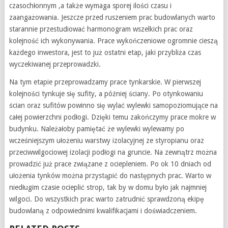
czasochłonnym ,a także wymaga sporej ilości czasu i
zaangażowania. Jeszcze przed ruszeniem prac budowlanych warto
starannie przestudiować harmonogram wszelkich prac oraz
kolejność ich wykonywania. Prace wykończeniowe ogromnie cieszą
każdego inwestora, jest to już ostatni etap, jaki przybliża czas
wyczekiwanej przeprowadzki.
Na tym etapie przeprowadzamy prace tynkarskie. W pierwszej
kolejności tynkuje się sufity, a później ściany. Po otynkowaniu
ścian oraz sufitów powinno się wylać wylewki samopoziomujące na
całej powierzchni podłogi. Dzięki temu zakończymy prace mokre w
budynku. Należałoby pamiętać że wylewki wylewamy po
wcześniejszym ułożeniu warstwy izolacyjnej ze styropianu oraz
przeciwwilgociowej izolacji podłogi na gruncie. Na zewnątrz można
prowadzić już prace związane z ociepleniem. Po ok 10 dniach od
ułożenia tynków można przystąpić do następnych prac. Warto w
niedługim czasie ocieplić strop, tak by w domu było jak najmniej
wilgoci. Do wszystkich prac warto zatrudnić sprawdzoną ekipę
budowlaną z odpowiednimi kwalifikacjami i doświadczeniem.