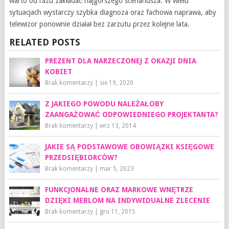
warto od razu zakładać najgorszego scenariusza. W wielu
sytuacjach wystarczy szybka diagnoza oraz fachowa naprawa, aby
telewizor ponownie działał bez zarzutu przez kolejne lata.
RELATED POSTS
PREZENT DLA NARZECZONEJ Z OKAZJI DNIA
KOBIET
Brak komentarzy
|
sie 19, 2020
Z JAKIEGO POWODU NALEŻAŁOBY
ZAANGAŻOWAĆ ODPOWIEDNIEGO PROJEKTANTA?
Brak komentarzy
|
wrz 13, 2014
JAKIE SĄ PODSTAWOWE OBOWIĄZKI KSIĘGOWE
PRZEDSIĘBIORCÓW?
Brak komentarzy
|
mar 5, 2023
FUNKCJONALNE ORAZ MARKOWE WNĘTRZE
DZIĘKI MEBLOM NA INDYWIDUALNE ZLECENIE
Brak komentarzy
|
gru 11, 2015