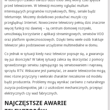
W obecnych czasach bardzo dużo osób swój wolny czas spędza
przed telewizorem. W telewizji możemy oglądać multum
interesujących programów rozrywkowych, filmy, seriale bądź
teleturnieje. Możemy dodatkowo posłuchać muzyki czy
przeglądnąć Internet. Nowoczesne telewizory pełnią dziś znacznie
więcej funkcji niż dawniej – są centrum domowej rozrywki,
umożliwiają korzystanie z aplikacji streamingowych, serwisów VOD
oraz platform społecznościowych. Dzięki temu wiele osób traktuje
telewizor jako podstawowe urządzenie multimedialne w domu.
Co jednak w sytuacji kiedy nasz telewizor popsuje się, a gwarancja
się już skończyła? W takiej sytuacji zaleca się skorzystać z pomocy
sprawdzonego serwisu zajmującego się serwisowaniem i naprawą
sprzętu RTV. Wskazane jest pamiętać, że awarie telewizorów mogą
mieć różne przyczyny i wieloraki charakter niezależnie od modelu
bądź producenta. Problemy mogą wynikać zarówno z naturalnego
zużycia podzespołów, jak i z uszkodzeń mechanicznych, przepięć
elektrycznych czy wad fabrycznych.
NAJCZĘSTSZE AWARIE