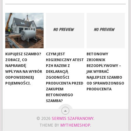
KUPUJESZ SZAMBO?
CZYM JEST
BETONOWY
ZOBACZ, CO
HIGIENICZNY ATEST
ZBIORNIK
NAPRAWDĘ
PZH RAZEM Z
BEZODPŁYWOWY –
WPŁYWA NA WYBÓR
DEKLARACJĄ
JAK WYBRAĆ
ODPOWIEDNIEJ
ZGODNOŚCI
NAJLEPSZE SZAMBO
POJEMNOŚCI.
PRODUCENTA PRZED
OD SPRAWDZONEGO
ZAKUPEM
PRODUCENTA
BETONOWEGO
SZAMBA?
© 2026
SERWIS SZAFRANOWY
.
THEME BY
MYTHEMESHOP
.