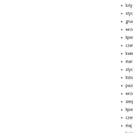
lut
sty
gru
wrz
lipi
cze
kwi
mar
sty
lis
paź
wrz
sie
lipi
cze
maj