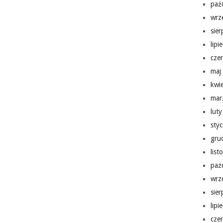
paź
wrz
sie
lipi
cze
maj
kwi
mar
lut
sty
gru
lis
paź
wrz
sie
lipi
cze