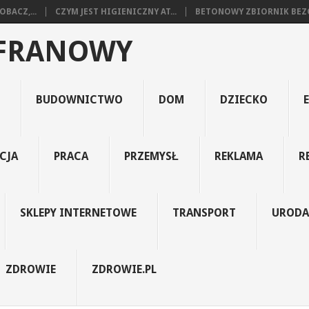
BACZ,...
CZYM JEST HIGIENICZNY AT...
BETONOWY ZBIORNIK BEZO
AFRANOWY
BUDOWNICTWO
DOM
DZIECKO
CJA
PRACA
PRZEMYSŁ
REKLAMA
R
SKLEPY INTERNETOWE
TRANSPORT
URODA
ZDROWIE
ZDROWIE.PL