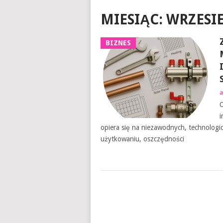
MIESIĄC:
WRZESIE
BIZNES
a
O
i
opiera się na niezawodnych, technologi
użytkowaniu, oszczędności