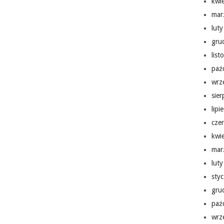
kwi
mar
lut
gru
lis
paź
wrz
sie
lipi
cze
kwi
mar
lut
sty
gru
paź
wrz