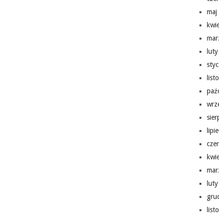
maj
kwi
mar
lut
sty
lis
paź
wrz
sie
lipi
cze
kwi
mar
lut
gru
lis