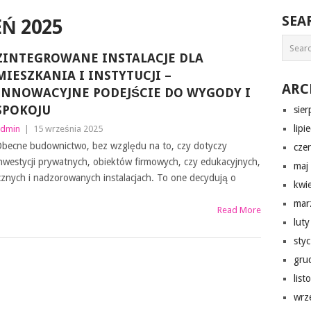
SEA
Ń 2025
ZINTEGROWANE INSTALACJE DLA
MIESZKANIA I INSTYTUCJI –
ARC
INNOWACYJNE PODEJŚCIE DO WYGODY I
SPOKOJU
sie
lipi
dmin
|
15 września 2025
becne budownictwo, bez względu na to, czy dotyczy
cze
nwestycji prywatnych, obiektów firmowych, czy edukacyjnych,
maj
cznych i nadzorowanych instalacjach. To one decydują o
kwi
mar
Read More
lut
sty
gru
lis
wrz