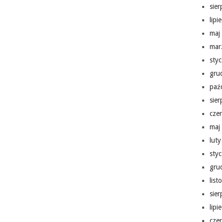
sie
lipi
maj
mar
sty
gru
paź
sie
cze
maj
lut
sty
gru
lis
sie
lipi
cze