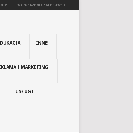
DP...
WYPOSAŻENIE SKLEPOWE I ...
EDUKACJA
INNE
EKLAMA I MARKETING
USŁUGI