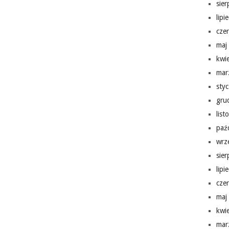
sie
lipi
cze
maj
kwi
mar
sty
gru
lis
paź
wrz
sie
lipi
cze
maj
kwi
mar