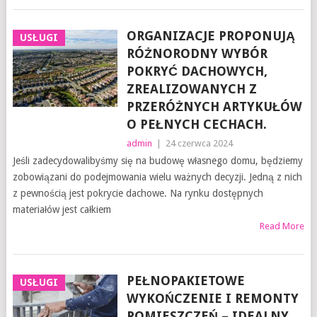
ORGANIZACJE PROPONUJĄ
USŁUGI
RÓŻNORODNY WYBÓR
POKRYĆ DACHOWYCH,
ZREALIZOWANYCH Z
PRZERÓŻNYCH ARTYKUŁÓW
O PEŁNYCH CECHACH.
admin
|
24 czerwca 2024
Jeśli zadecydowalibyśmy się na budowę własnego domu, będziemy
zobowiązani do podejmowania wielu ważnych decyzji. Jedną z nich
z pewnością jest pokrycie dachowe. Na rynku dostępnych
materiałów jest całkiem
Read More
PEŁNOPAKIETOWE
USŁUGI
WYKOŃCZENIE I REMONTY
POMIESZCZEŃ – IDEALNY