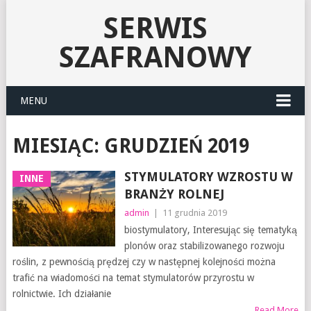
SERWIS
SZAFRANOWY
MENU
MIESIĄC:
GRUDZIEŃ 2019
STYMULATORY WZROSTU W
INNE
BRANŻY ROLNEJ
admin
|
11 grudnia 2019
biostymulatory, Interesując się tematyką
plonów oraz stabilizowanego rozwoju
roślin, z pewnością prędzej czy w następnej kolejności można
trafić na wiadomości na temat stymulatorów przyrostu w
rolnictwie. Ich działanie
Read More